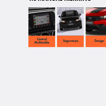
Central
Segurança
Design
Multimídia